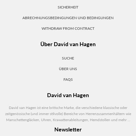
SICHERHEIT
ABRECHNUNGSBEDINGUNGEN UND BEDINGUNGEN
WITHDRAW FROM CONTRACT
Über David van Hagen
SUCHE
ÜBER UNS
FAQS
David van Hagen
David van Hagen ist eine britische Marke, die verschiedene klassische oder
zeitgenössische (und immer stilvolle) Bereiche von Herrenzusammenhältern wie
Manschettengläcken, Uhren, Krawattenableitungen, Hemdstollen und mehr ...
Newsletter